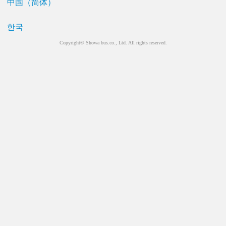
中国（简体）
한국
Copyright© Showa bus.co., Ltd. All rights reserved.