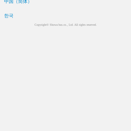
中国（简体）
한국
Copyright© Showa bus.co., Ltd. All rights reserved.