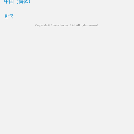
中国（简体）
한국
Copyright© Showa bus.co., Ltd. All rights reserved.