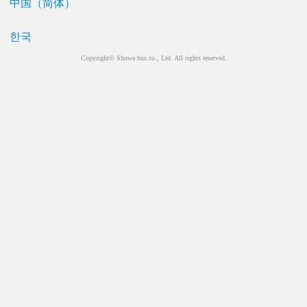
中国（简体）
한국
Copyright© Showa bus.co., Ltd. All rights reserved.