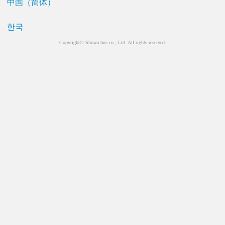
中国（简体）
한국
Copyright© Showa bus.co., Ltd. All rights reserved.