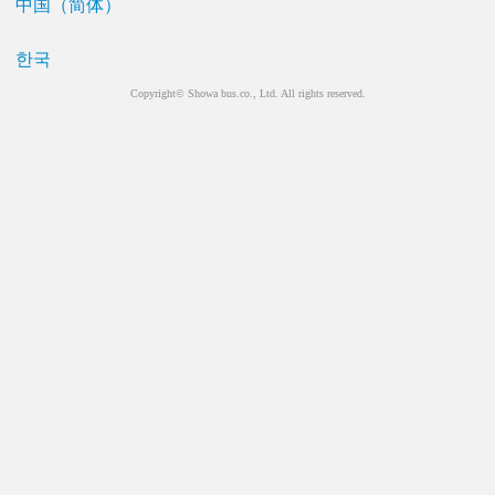
中国（简体）
한국
Copyright© Showa bus.co., Ltd. All rights reserved.