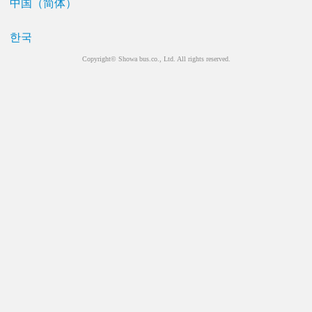
中国（简体）
한국
Copyright© Showa bus.co., Ltd. All rights reserved.