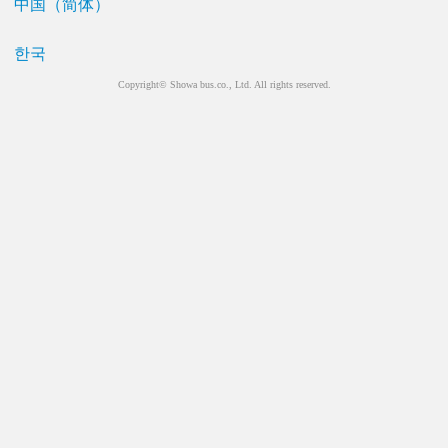
中国（简体）
한국
Copyright© Showa bus.co., Ltd. All rights reserved.