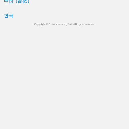
中国（简体）
한국
Copyright© Showa bus.co., Ltd. All rights reserved.