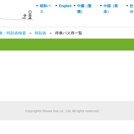
昭和バ
English
中國（繁
中国（简
한
ス
體）
体）
국
換・時刻表検索
＞
時刻表
＞
停車バス停一覧
Copyright© Showa bus.co., Ltd. All rights reserved.