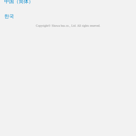
中国（简体）
한국
Copyright© Showa bus.co., Ltd. All rights reserved.