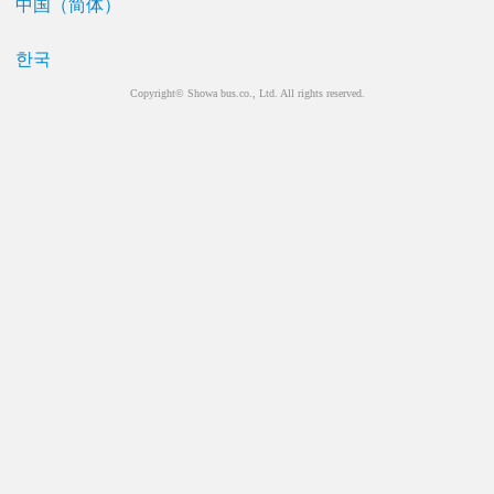
中国（简体）
한국
Copyright© Showa bus.co., Ltd. All rights reserved.