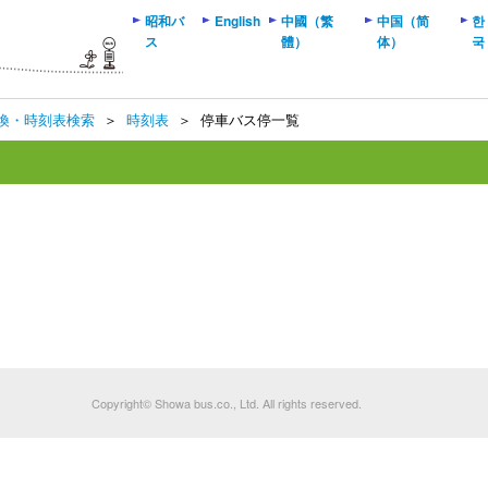
昭和バ
English
中國（繁
中国（简
한
ス
體）
体）
국
換・時刻表検索
＞
時刻表
＞
停車バス停一覧
Copyright© Showa bus.co., Ltd. All rights reserved.