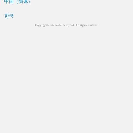
中国（简体）
한국
Copyright© Showa bus.co., Ltd. All rights reserved.