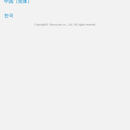
中国（简体）
한국
Copyright© Showa bus.co., Ltd. All rights reserved.