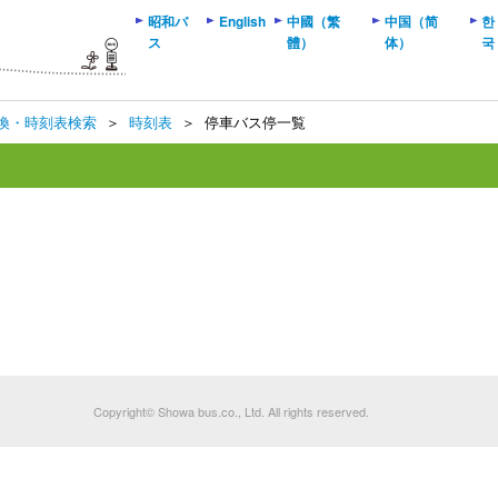
昭和バ
English
中國（繁
中国（简
한
ス
體）
体）
국
換・時刻表検索
＞
時刻表
＞
停車バス停一覧
Copyright© Showa bus.co., Ltd. All rights reserved.