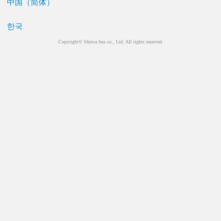
中国（简体）
한국
Copyright© Showa bus.co., Ltd. All rights reserved.