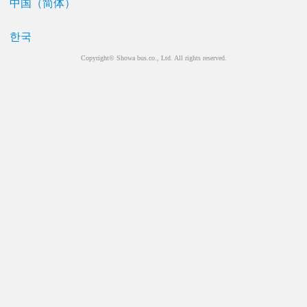
中国（简体）
한국
Copyright© Showa bus.co., Ltd. All rights reserved.