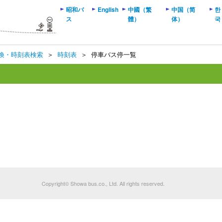
昭和バ
English
中國（繁
中国（简
한
ス
體）
体）
국
換・時刻表検索
＞
時刻表
＞
停車バス停一覧
Copyright© Showa bus.co., Ltd. All rights reserved.