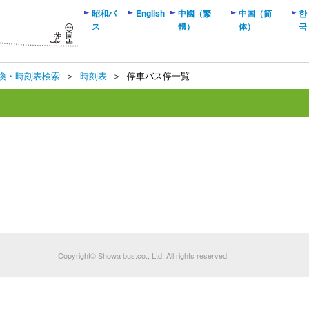
昭和バ
English
中國（繁
中国（简
한
ス
體）
体）
국
換・時刻表検索
＞
時刻表
＞
停車バス停一覧
Copyright© Showa bus.co., Ltd. All rights reserved.