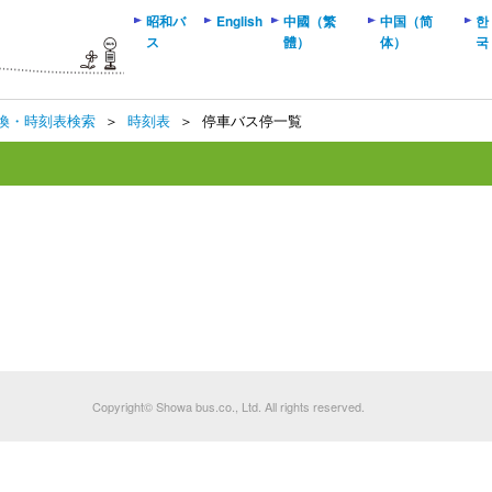
昭和バ
English
中國（繁
中国（简
한
ス
體）
体）
국
換・時刻表検索
＞
時刻表
＞
停車バス停一覧
Copyright© Showa bus.co., Ltd. All rights reserved.