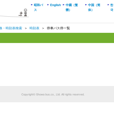
昭和バ
English
中國（繁
中国（简
한
ス
體）
体）
국
換・時刻表検索
＞
時刻表
＞
停車バス停一覧
Copyright© Showa bus.co., Ltd. All rights reserved.