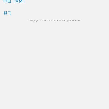
中国（简体）
한국
Copyright© Showa bus.co., Ltd. All rights reserved.