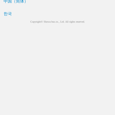
中国（简体）
한국
Copyright© Showa bus.co., Ltd. All rights reserved.