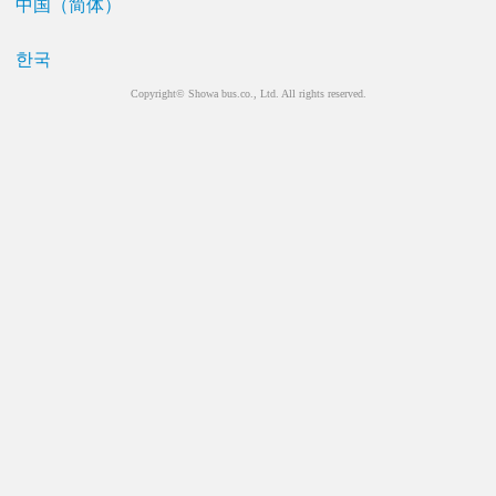
中国（简体）
한국
Copyright© Showa bus.co., Ltd. All rights reserved.