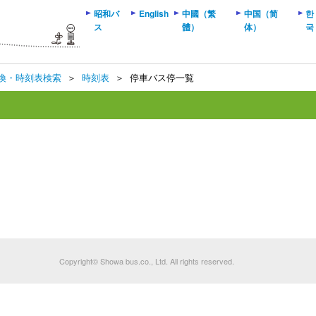
昭和バ
English
中國（繁
中国（简
한
ス
體）
体）
국
換・時刻表検索
＞
時刻表
＞
停車バス停一覧
Copyright© Showa bus.co., Ltd. All rights reserved.