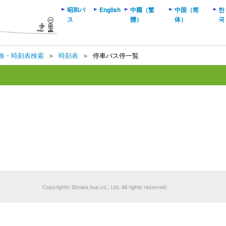
昭和バ
English
中國（繁
中国（简
한
ス
體）
体）
국
換・時刻表検索
＞
時刻表
＞
停車バス停一覧
Copyright© Showa bus.co., Ltd. All rights reserved.