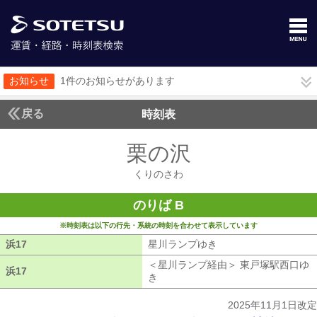
お知らせ
1件のお知らせがあります
戻る
時刻表
栗の沢
くりのさわ
くりのさわ
のりば B
※時刻表は以下の行先・系統の時刻を合わせて表示しています
浜17
浜17
星川ランプゆき
星川ランプゆき
＜星川ランプ経由＞ 東戸塚駅西口ゆ
浜17
浜17
き
星川ランプ経由 東戸塚駅西口ゆき
2025年11月1日改定