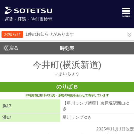
お知らせ
1件のお知らせがあります
戻る
時刻表
今井町(横浜新道)
いまい
いまいちょう
のりば B
※時刻表は以下の行先・系統の時刻を合わせて表示しています
【星川ランプ循環】東戸塚駅西口ゆ
浜17
浜17
き
【星川ランプ循環】東戸塚駅西口ゆ
浜17
浜17
星川ランプゆき
星川ランプゆき
2025年11月1日改定