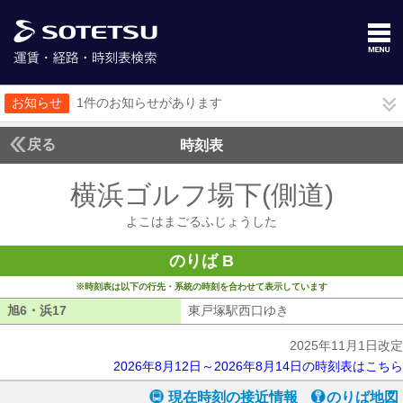
お知らせ
1件のお知らせがあります
戻る
時刻表
横浜ゴルフ場下(側道)
よこ
よこはまごるふじょうした
のりば B
※時刻表は以下の行先・系統の時刻を合わせて表示しています
旭6・浜17
旭6・浜17
東戸塚駅西口ゆき
東戸塚駅西口ゆき
2025年11月1日改定
2026年8月12日～2026年8月14日の時刻表はこちら
現在時刻の接近情報
のりば地図