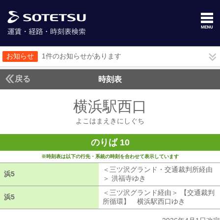
お知らせ
1件のお知らせがあります
戻る
時刻表
横浜駅西口
よこはま
よこはまえきにしぐち
のりば 10
※時刻表は以下の行先・系統の時刻を合わせて表示しています
＜三ツ沢グランド・交通裁判所経由
浜5
浜5
＞ 洪福寺ゆき
三ツ沢グランド・交通裁
＜三ツ沢グランド経由＞ 【交通裁判
浜5
浜5
所循環】 横浜駅西口ゆき
三ツ沢グラ