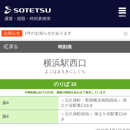
お知らせ
1件のお知らせがあります
戻る
時刻表
横浜駅西口
よこはま
よこはまえきにしぐち
のりば 32
※時刻表は以下の行先・系統の時刻を合わせて表示しています
＜元久保町・聖隷横浜病院経由＞ 保
浜4
浜4
土ケ谷駅東口ゆき
元久保町・聖隷横浜
＜元久保町経由＞ 保土ケ谷駅東口ゆ
浜4
浜4
き
元久保町経由 保土ケ谷駅東口ゆき