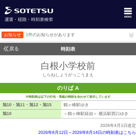
お知らせ
1件のお知らせがあります
戻る
時刻表
白根小学校前
しらねし
しらねしょうがっこうまえ
のりば A
※時刻表は以下の行先・系統の時刻を合わせて表示しています
旭10・旭11・旭12・旭15
旭10・旭11・旭12・旭15
鶴ヶ峰駅ゆき
鶴ヶ峰駅ゆき
旭10
旭10
＜鶴ヶ峰駅経由＞ 横浜駅西口ゆき
鶴
2026年4月1日改定
2026年8月12日～2026年8月14日の時刻表はこちら