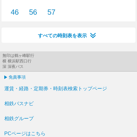
2分はつ
19分はつ
24分はつ
27分はつ
38分はつ
42分はつ
46
56
57
46分はつ
56分はつ
57分はつ
すべての時刻表を表示
無印は鶴ヶ峰駅行
横 横浜駅西口行
深 深夜バス
免責事項
運賃・経路・定期券・時刻表検索トップページ
相鉄バスナビ
相鉄グループ
PCページはこちら