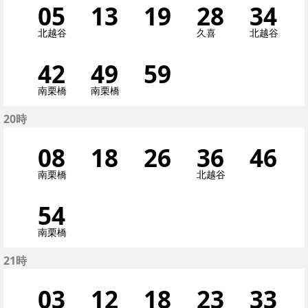
05
5分はつ 各停北越谷い
13
13分はつ 各停押
19
19分はつ 
28
28分
34
3
北越谷
久喜
北越谷
42
42分はつ 各停南栗橋
49
49分はつ 各停
59
59分はつ 
南栗橋
南栗橋
20時
08
8分はつ 各停南栗橋い
18
18分はつ 各停押
26
26分はつ 
36
36分
46
4
南栗橋
北越谷
54
54分はつ 各停南栗橋
南栗橋
21時
03
3分はつ 各停清澄白
12
12分はつ 各停
18
18分はつ 
23
23分
33
3