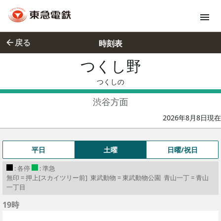
戻る
時刻表
つくし野
つくしの
つくしの
渋谷方面
2026年8月8日現在
平日
土曜
日曜/祝日
: 各停
: 準急
無印 = 押上[スカイツリー前] 東武動物 = 東武動物公園 青山一丁 = 青山
一丁目
19時