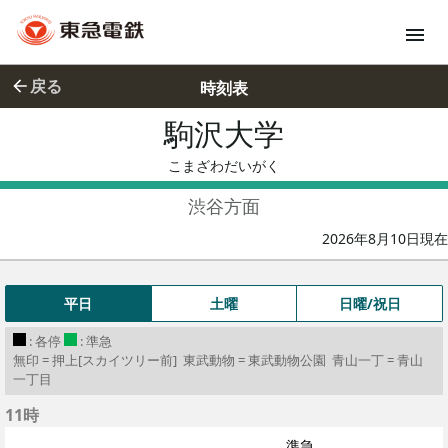
戻る
時刻表
駒沢大学
こまざわだ
こまざわだいがく
渋谷方面
2026年8月10日現在
平日
土曜
日曜/祝日
: 各停
: 準急
無印 = 押上[スカイツリー前] 東武動物 = 東武動物公園 青山一丁 = 青山
一丁目
11時
準急