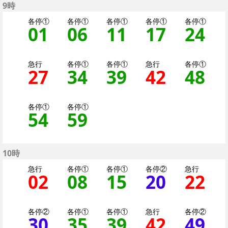
9時
各停①
各停①
各停①
各停①
各停①
01
1分はつ 各停（二子
06
6分はつ 各停（
11
11分はつ 
17
17分
24
2
急行
各停①
各停①
急行
各停①
27
27分はつ 急行大井町
34
34分はつ 各停
39
39分はつ 
42
42分
48
4
各停①
各停①
54
54分はつ 各停（二
59
59分はつ 各停
10時
急行
各停①
各停①
各停②
急行
02
2分はつ 急行大井町い
08
8分はつ 各停（
15
15分はつ 
20
20分
22
2
各停②
各停①
各停①
急行
各停②
30
30分はつ 各停（二
35
35分はつ 各停
39
39分はつ 
42
42分
49
4