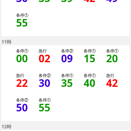
各停①
55
55分はつ 各停（二
11時
各停①
急行
各停②
各停①
各停①
00
0分はつ 各停（二子
02
2分はつ 急行大
09
9分はつ 
15
15分
20
2
急行
各停②
各停①
各停①
急行
22
22分はつ 急行大井町
30
30分はつ 各停
35
35分はつ 
40
40分
42
4
各停②
各停①
50
50分はつ 各停（二
55
55分はつ 各停
12時