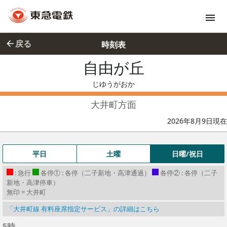
戻る
時刻表
自由が丘
じゆうがお
じゆうがおか
大井町方面
2026年8月9日現在
平日
土曜
日曜/祝日
: 急行
各停① : 各停（二子新地・高津通過）
各停② : 各停（二子
新地・高津停車）
無印 = 大井町
「大井町線 有料座席指定サービス」の詳細はこちら
5時