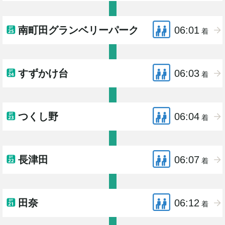
南町田グランベリーパーク
06:01
着
すずかけ台
06:03
着
つくし野
06:04
着
長津田
06:07
着
田奈
06:12
着