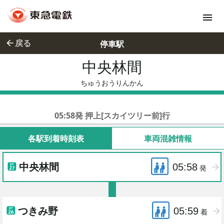
戻る
停車駅
中央林間
ちゅうおう
ちゅうおうりんかん
東急田園都市線各停
05:58発 押上[スカイツリー前]行
各駅到着時刻表
車両混雑情報
中央林間
05:58
発
つきみ野
05:59
着