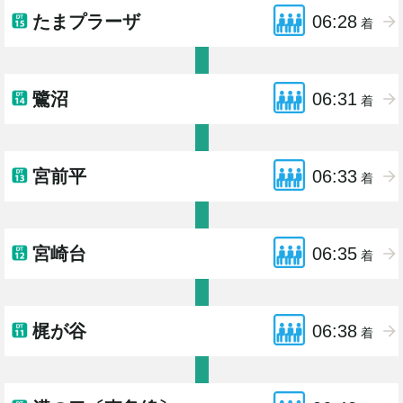
たまプラーザ
06:28
着
鷺沼
06:31
着
宮前平
06:33
着
宮崎台
06:35
着
梶が谷
06:38
着