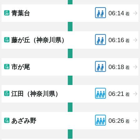
青葉台
06:14
着
藤が丘（神奈川県）
06:16
着
市が尾
06:18
着
江田（神奈川県）
06:21
着
あざみ野
06:26
着