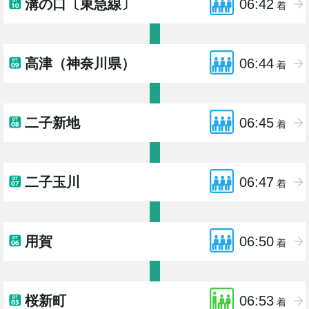
溝の口〔東急線〕
06:42
着
高津（神奈川県）
06:44
着
二子新地
06:45
着
二子玉川
06:47
着
用賀
06:50
着
桜新町
06:53
着