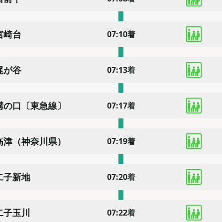
7じ8ふんちゃく
宮崎台
着
07:10
7じ10ふんちゃく
梶が谷
着
07:13
7じ13ふんちゃく
溝の口〔東急線〕
着
07:17
7じ17ふんちゃく
高津（神奈川県）
着
07:19
7じ19ふんちゃく
二子新地
着
07:20
7じ20ふんちゃく
二子玉川
着
07:22
7じ22ふんちゃく