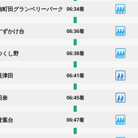
南町田グランベリーパーク
着
06:34
6じ34ふんちゃく
すずかけ台
着
06:36
6じ36ふんちゃく
つくし野
着
06:38
6じ38ふんちゃく
長津田
着
06:41
6じ41ふんちゃく
田奈
着
06:45
6じ45ふんちゃく
青葉台
着
06:47
6じ47ふんちゃく