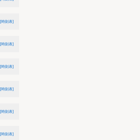
[時刻表]
[時刻表]
[時刻表]
[時刻表]
[時刻表]
[時刻表]