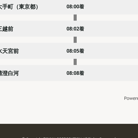
大手町（東京都）
着
08:00
8じ0ふんちゃく
三越前
着
08:02
8じ2ふんちゃく
水天宮前
着
08:05
8じ5ふんちゃく
清澄白河
着
08:08
8じ8ふんちゃく