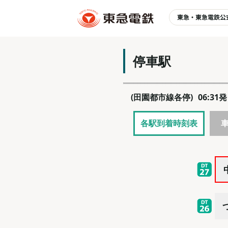
停車駅
(田園都市線各停)
でんえんとしせん各停
6じ31ふんはつ清澄白河い
06:31
各駅到着時刻表