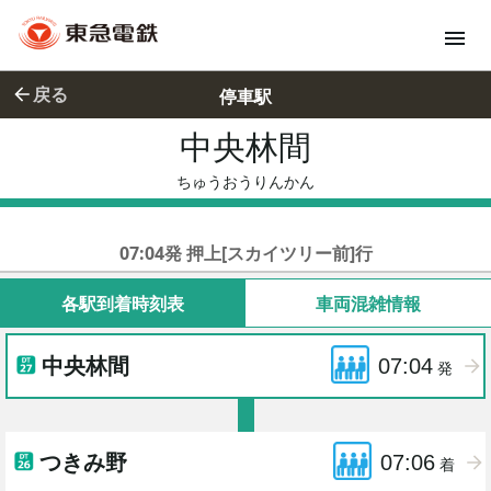
戻る
停車駅
中央林間
ちゅうおう
ちゅうおうりんかん
東急田園都市線準急
07:04発 押上[スカイツリー前]行
各駅到着時刻表
車両混雑情報
中央林間
07:04
発
つきみ野
07:06
着