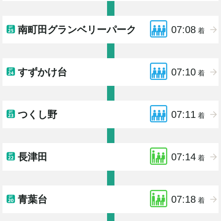
南町田グランベリーパーク
07:08
着
すずかけ台
07:10
着
つくし野
07:11
着
長津田
07:14
着
青葉台
07:18
着