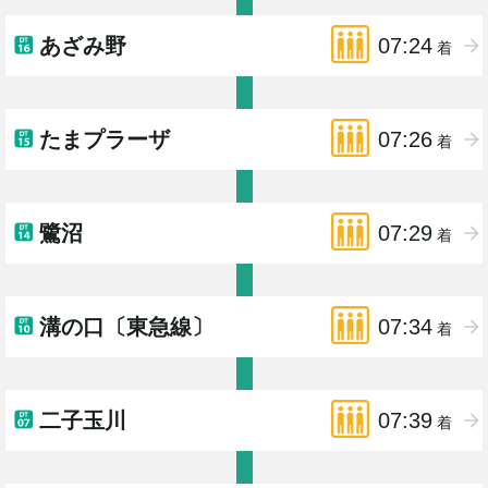
あざみ野
07:24
着
たまプラーザ
07:26
着
鷺沼
07:29
着
溝の口〔東急線〕
07:34
着
二子玉川
07:39
着