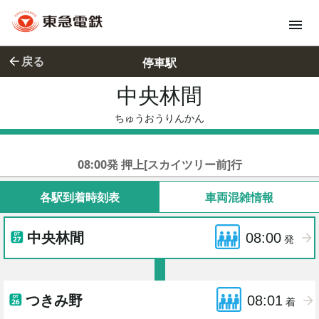
戻る
停車駅
中央林間
ちゅうおう
ちゅうおうりんかん
東急田園都市線準急
08:00発 押上[スカイツリー前]行
各駅到着時刻表
車両混雑情報
中央林間
08:00
発
つきみ野
08:01
着