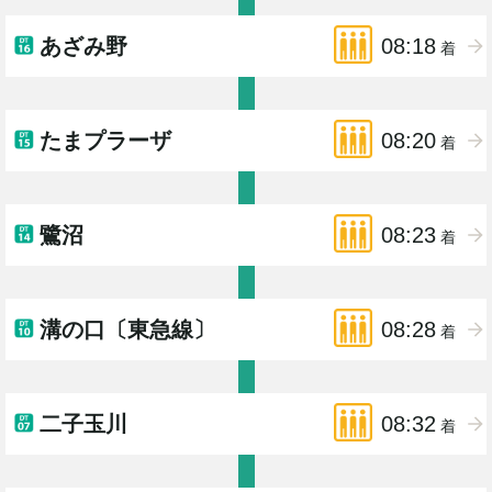
あざみ野
08:18
着
たまプラーザ
08:20
着
鷺沼
08:23
着
溝の口〔東急線〕
08:28
着
二子玉川
08:32
着