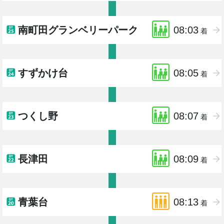
南町田グランベリーパーク
08:03
着
すずかけ台
08:05
着
つくし野
08:07
着
長津田
08:09
着
青葉台
08:13
着