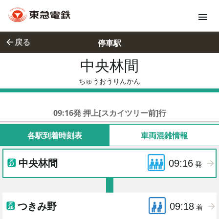
戻る
停車駅
中央林間
ちゅうおう
ちゅうおうりんかん
東急田園都市線各停
09:16発 押上[スカイツリー前]行
各駅到着時刻表
車両混雑情報
中央林間
09:16
発
つきみ野
09:18
着