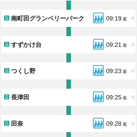
南町田グランベリーパーク
09:19
着
すずかけ台
09:21
着
つくし野
09:23
着
長津田
09:25
着
田奈
09:28
着