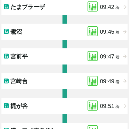
たまプラーザ
09:42
着
鷺沼
09:45
着
宮前平
09:47
着
宮崎台
09:49
着
梶が谷
09:51
着