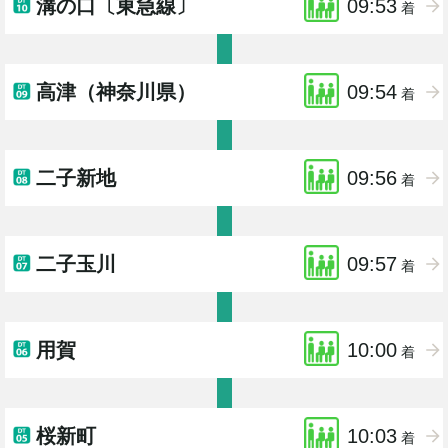
溝の口〔東急線〕
09:53
着
高津（神奈川県）
09:54
着
二子新地
09:56
着
二子玉川
09:57
着
用賀
10:00
着
桜新町
10:03
着