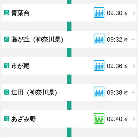
青葉台
09:30
着
藤が丘（神奈川県）
09:32
着
市が尾
09:36
着
江田（神奈川県）
09:38
着
あざみ野
09:40
着