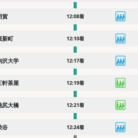
用賀
着
12:08
12じ8ふんちゃく
桜新町
着
12:10
12じ10ふんちゃく
駒沢大学
着
12:17
12じ17ふんちゃく
三軒茶屋
着
12:19
12じ19ふんちゃく
池尻大橋
着
12:21
12じ21ふんちゃく
渋谷
着
12:24
12じ24ふんちゃく