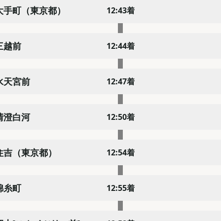
大手町（東京都）
着
12:43
12じ43ふんちゃく
三越前
着
12:44
12じ44ふんちゃく
水天宮前
着
12:47
12じ47ふんちゃく
清澄白河
着
12:50
12じ50ふんちゃく
住吉（東京都）
着
12:54
12じ54ふんちゃく
錦糸町
着
12:55
12じ55ふんちゃく