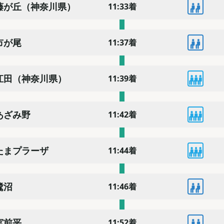
藤が丘（神奈川県）
着
11:33
11じ33ふんちゃく
市が尾
着
11:37
11じ37ふんちゃく
江田（神奈川県）
着
11:39
11じ39ふんちゃく
あざみ野
着
11:42
11じ42ふんちゃく
たまプラーザ
着
11:44
11じ44ふんちゃく
鷺沼
着
11:46
11じ46ふんちゃく
宮前平
着
11:52