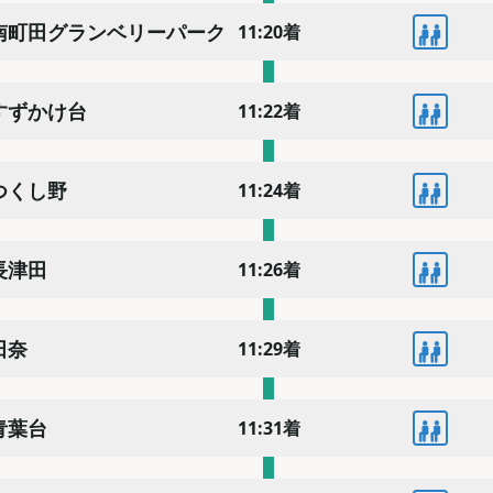
南町田グランベリーパーク
着
11:20
11じ20ふんちゃく
すずかけ台
着
11:22
11じ22ふんちゃく
つくし野
着
11:24
11じ24ふんちゃく
長津田
着
11:26
11じ26ふんちゃく
田奈
着
11:29
11じ29ふんちゃく
青葉台
着
11:31
11じ31ふんちゃく