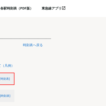
各駅時刻表（PDF版）
東急線アプリ
時刻表へ戻る
じこくひょうへもどる
て（凡例）
こんざつどについて はんれい
[時刻表]
[時刻表]