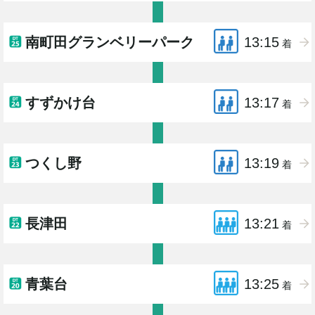
南町田グランベリーパーク
13:15
着
すずかけ台
13:17
着
つくし野
13:19
着
長津田
13:21
着
青葉台
13:25
着