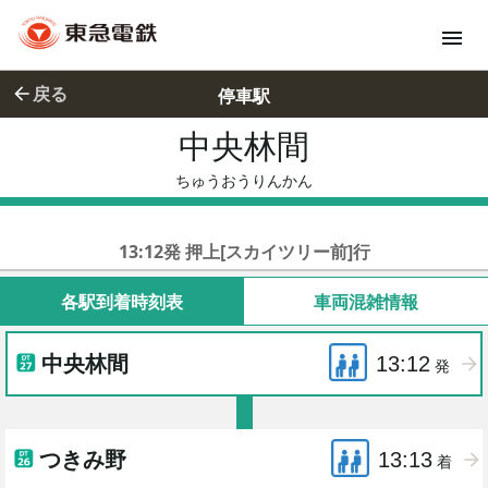
戻る
停車駅
中央林間
ちゅうおう
ちゅうおうりんかん
東急田園都市線準急
13:12発 押上[スカイツリー前]行
各駅到着時刻表
車両混雑情報
中央林間
13:12
発
つきみ野
13:13
着