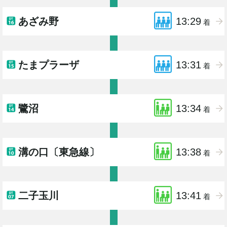
あざみ野
13:29
着
たまプラーザ
13:31
着
鷺沼
13:34
着
溝の口〔東急線〕
13:38
着
二子玉川
13:41
着