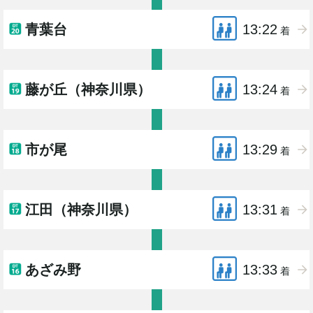
青葉台
13:22
着
藤が丘（神奈川県）
13:24
着
市が尾
13:29
着
江田（神奈川県）
13:31
着
あざみ野
13:33
着