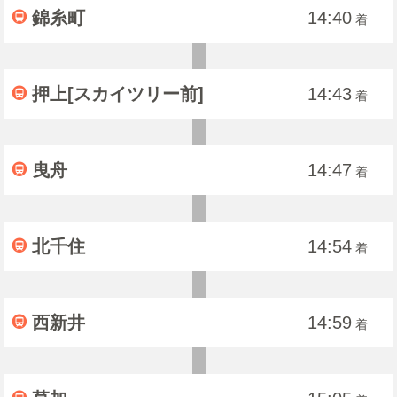
錦糸町
14:40
着
押上[スカイツリー前]
14:43
着
曳舟
14:47
着
北千住
14:54
着
西新井
14:59
着