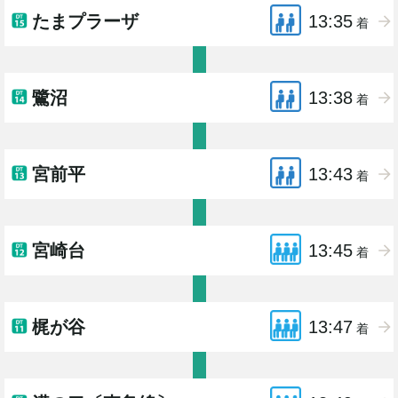
たまプラーザ
13:35
着
鷺沼
13:38
着
宮前平
13:43
着
宮崎台
13:45
着
梶が谷
13:47
着