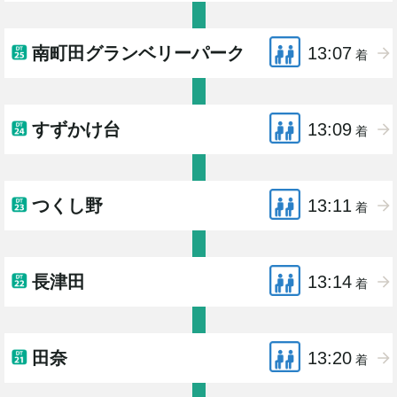
南町田グランベリーパーク
13:07
着
すずかけ台
13:09
着
つくし野
13:11
着
長津田
13:14
着
田奈
13:20
着