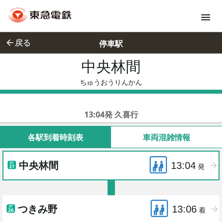
戻る
停車駅
中央林間
ちゅうおう
ちゅうおうりんかん
東急田園都市線各停
13:04発 久喜行
各駅到着時刻表
車両混雑情報
中央林間
13:04
発
つきみ野
13:06
着