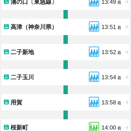
溝の口〔東急線〕
13:49
着
高津（神奈川県）
13:51
着
二子新地
13:52
着
二子玉川
13:54
着
用賀
13:58
着
桜新町
14:00
着