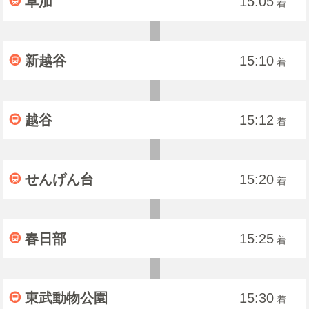
草加
15:05
着
新越谷
15:10
着
越谷
15:12
着
せんげん台
15:20
着
春日部
15:25
着
東武動物公園
15:30
着