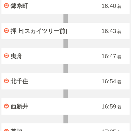
錦糸町
16:40
着
押上[スカイツリー前]
16:43
着
曳舟
16:47
着
北千住
16:54
着
西新井
16:59
着