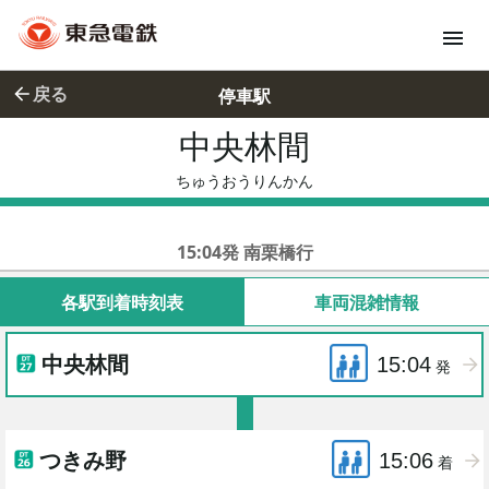
戻る
停車駅
中央林間
ちゅうおう
ちゅうおうりんかん
東急田園都市線各停
15:04発 南栗橋行
各駅到着時刻表
車両混雑情報
中央林間
15:04
発
つきみ野
15:06
着