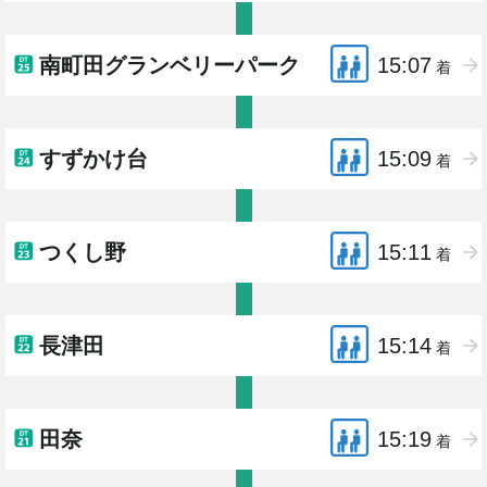
南町田グランベリーパーク
15:07
着
すずかけ台
15:09
着
つくし野
15:11
着
長津田
15:14
着
田奈
15:19
着