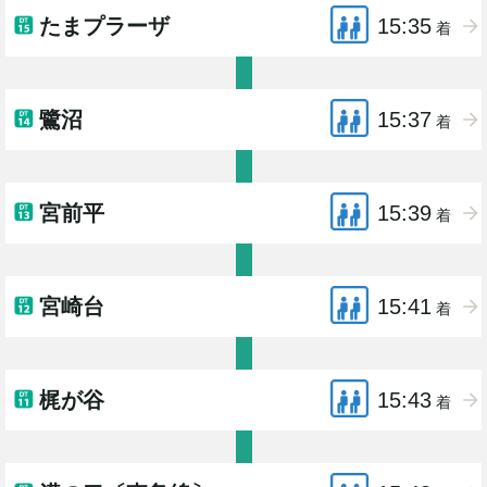
たまプラーザ
15:35
着
鷺沼
15:37
着
宮前平
15:39
着
宮崎台
15:41
着
梶が谷
15:43
着