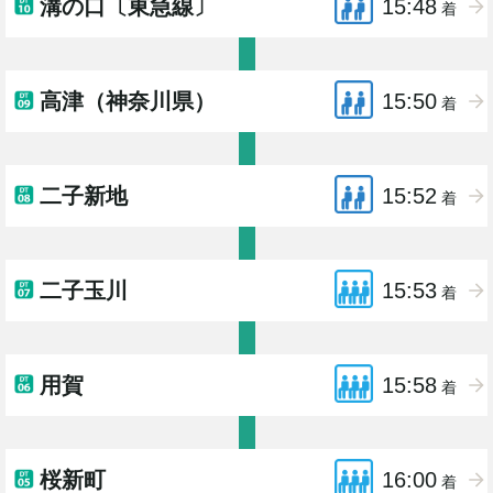
溝の口〔東急線〕
15:48
着
高津（神奈川県）
15:50
着
二子新地
15:52
着
二子玉川
15:53
着
用賀
15:58
着
桜新町
16:00
着