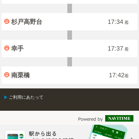
杉戸高野台
17:34
着
幸手
17:37
着
南栗橋
17:42
着
ご利用にあたって