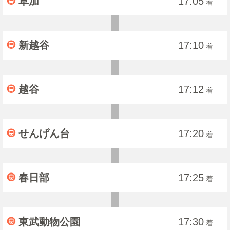
草加
17:05
着
新越谷
17:10
着
越谷
17:12
着
せんげん台
17:20
着
春日部
17:25
着
東武動物公園
17:30
着