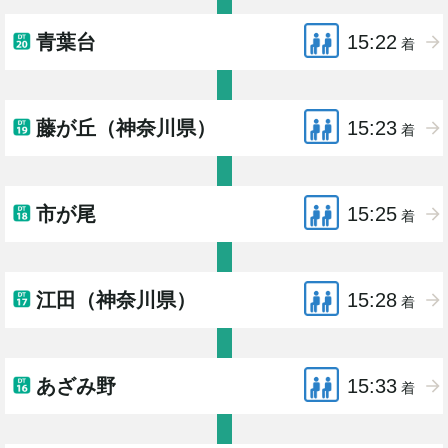
青葉台
15:22
着
藤が丘（神奈川県）
15:23
着
市が尾
15:25
着
江田（神奈川県）
15:28
着
あざみ野
15:33
着