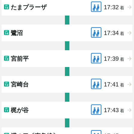
たまプラーザ
17:32
着
鷺沼
17:34
着
宮前平
17:39
着
宮崎台
17:41
着
梶が谷
17:43
着