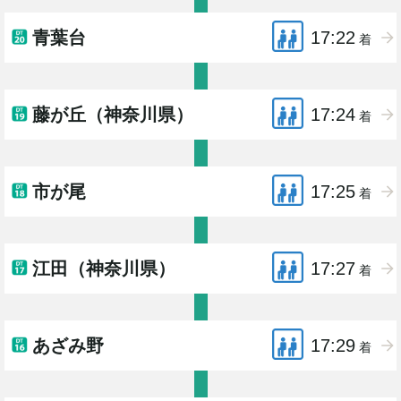
青葉台
17:22
着
藤が丘（神奈川県）
17:24
着
市が尾
17:25
着
江田（神奈川県）
17:27
着
あざみ野
17:29
着