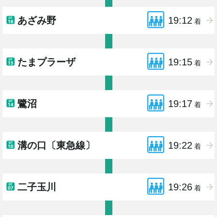
あざみ野
19:12
着
たまプラーザ
19:15
着
鷺沼
19:17
着
溝の口〔東急線〕
19:22
着
二子玉川
19:26
着