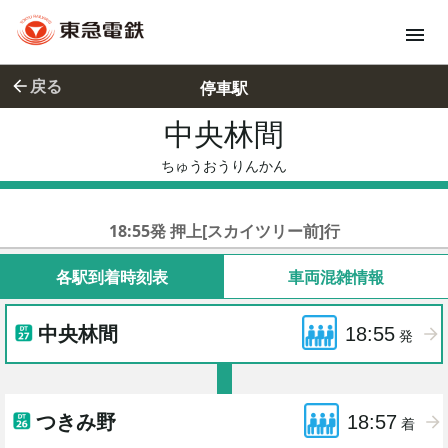
戻る
停車駅
中央林間
ちゅうおう
ちゅうおうりんかん
東急田園都市線準急
18:55発 押上[スカイツリー前]行
各駅到着時刻表
車両混雑情報
中央林間
18:55
発
つきみ野
18:57
着