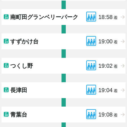
南町田グランベリーパーク
18:58
着
すずかけ台
19:00
着
つくし野
19:02
着
長津田
19:04
着
青葉台
19:08
着