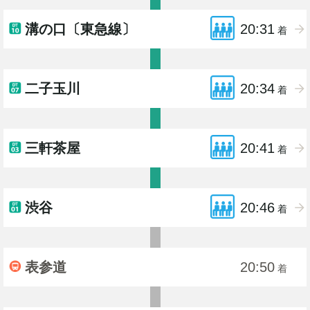
溝の口〔東急線〕
20:31
着
二子玉川
20:34
着
三軒茶屋
20:41
着
渋谷
20:46
着
表参道
20:50
着