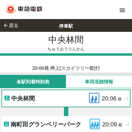
戻る
停車駅
中央林間
ちゅうおう
ちゅうおうりんかん
東急田園都市線急行
20:06発 押上[スカイツリー前]行
各駅到着時刻表
車両混雑情報
中央林間
20:06
発
南町田グランベリーパーク
20:09
着