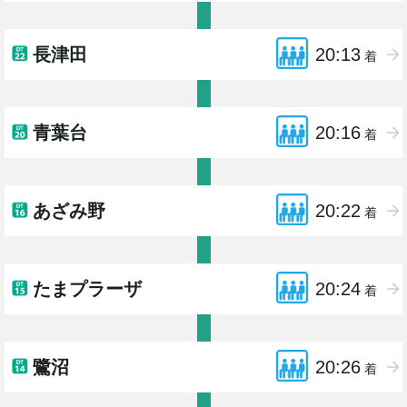
長津田
20:13
着
青葉台
20:16
着
あざみ野
20:22
着
たまプラーザ
20:24
着
鷺沼
20:26
着