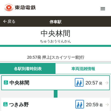
戻る
停車駅
中央林間
ちゅうおう
ちゅうおうりんかん
東急田園都市線各停
20:57発 押上[スカイツリー前]行
各駅到着時刻表
車両混雑情報
中央林間
20:57
発
つきみ野
20:59
着