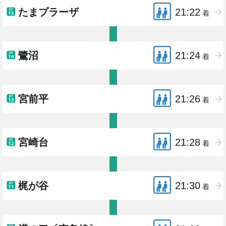
たまプラーザ
21:22
着
鷺沼
21:24
着
宮前平
21:26
着
宮崎台
21:28
着
梶が谷
21:30
着