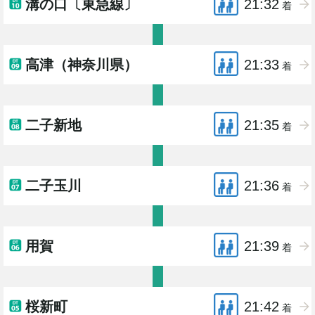
溝の口〔東急線〕
21:32
着
高津（神奈川県）
21:33
着
二子新地
21:35
着
二子玉川
21:36
着
用賀
21:39
着
桜新町
21:42
着