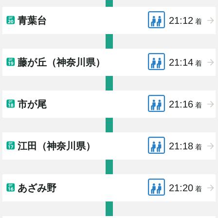
青葉台
21:12
着
藤が丘（神奈川県）
21:14
着
市が尾
21:16
着
江田（神奈川県）
21:18
着
あざみ野
21:20
着