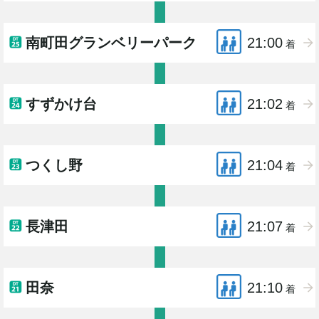
南町田グランベリーパーク
21:00
着
すずかけ台
21:02
着
つくし野
21:04
着
長津田
21:07
着
田奈
21:10
着