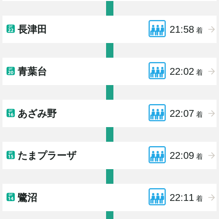
長津田
21:58
着
青葉台
22:02
着
あざみ野
22:07
着
たまプラーザ
22:09
着
鷺沼
22:11
着