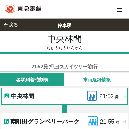
戻る
停車駅
中央林間
ちゅうおう
ちゅうおうりんかん
東急田園都市線急行
21:52発 押上[スカイツリー前]行
各駅到着時刻表
車両混雑情報
中央林間
21:52
発
南町田グランベリーパーク
21:55
着