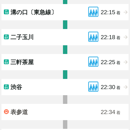
溝の口〔東急線〕
22:15
着
二子玉川
22:18
着
三軒茶屋
22:25
着
渋谷
22:30
着
表参道
22:34
着